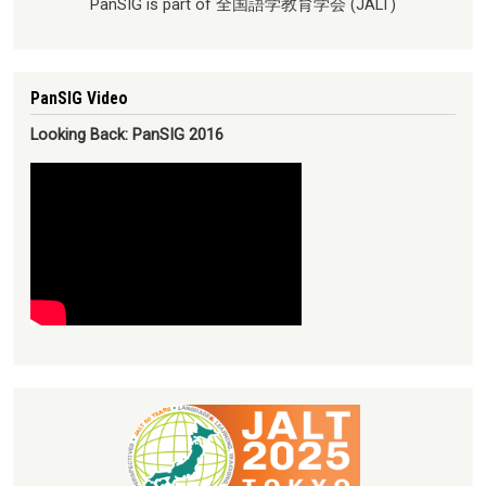
PanSIG is part of 全国語学教育学会 (JALT)
PanSIG Video
Looking Back: PanSIG 2016