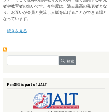
者や教育者の集いです。今年度は、過去最高の発表者とな
り、お互いが会員と交流し人脈を広げることができる場と
なっています。
JALT PanSIG大会 の
続きを見る
検索
検索
PanSIG is part of JALT