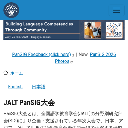
メインコンテンツに移動
PanSIG Feedback (click
here)
| New:
PanSIG 2026
Photos
ホーム
English
日本語
JALT PanSIG大会
PanSIG大会とは、全国語学教育学会(JALT)の分野別研究部
会(SIG)により企画・支援されている年次大会で、日本、ア
ジア、そして世界の語学教育分野の第一線で活躍する研究