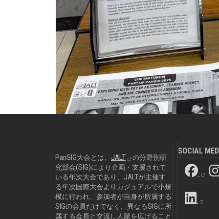
SOCIAL MED
PanSIG大会とは、
JALT
の分野別研
究部会(SIG)により企画・支援されて
いる年次大会であり、JALTが主催す
る年次国際大会よりカジュアルで小規
模に行われ、参加者が自身が所属する
SIGの会員だけでなく、異なるSIGに所
属する会員と交流し人脈を広げること