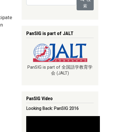
索
cipate
on
PanSIG is part of JALT
PanSIG is part of 全国語学教育学
会 (JALT)
PanSIG Video
Looking Back: PanSIG 2016