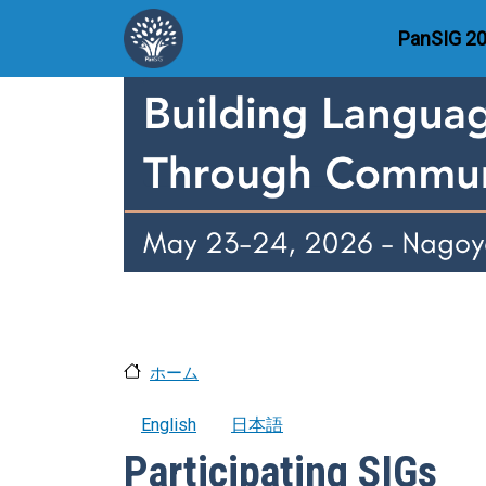
メインコンテンツに移動
Main 
PanSIG 2
ホーム
English
日本語
Participating SIGs