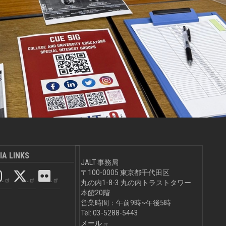
IA LINKS
JALT 事務局
〒100-0005 東京都千代田区
丸の内1-8-3 丸の内トラストタワー
本館20階
営業時間：午前9時~午後5時
Tel: 03-5288-5443
メール