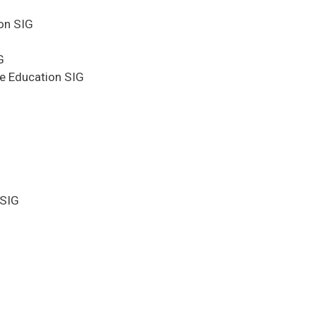
on SIG
G
e Education SIG
 SIG