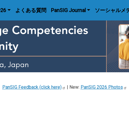
menu
026
よくある質問
PanSIG Journal
ソーシャルメ
PanSIG Feedback (click
here)
| New:
PanSIG 2026
Photos